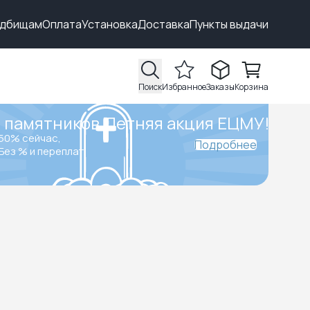
адбищам
Оплата
Установка
Доставка
Пункты выдачи
Поиск
Избранное
Заказы
Корзина
 памятников.
Летняя акция ЕЦМУ!
50% сейчас,
Подробнее
Без % и переплат.