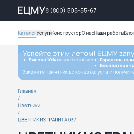
8 (800) 505-55-67
Каталог
Услуги
Конструктор
О нас
Наши работы
Бло
Успейте этим летом! ЕЦМУ зап
Выгода 10%
на изготовление.
Гарантия цен
Бесплатное х
Закажите памятник до конца августа
и получит
Главная
/
Цветники
/
ЦВЕТНИК ИЗ ГРАНИТА 037