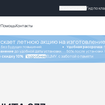
Красногорск
Гид по кл
г
Помощь
Контакты
ускает летнюю акцию на изготовление
ы
без будущих повышений.
Удобная рассрочка:
ранение
до удобной даты установки.
50% после установки. 
е
скидку 10%
Подробнее
ЕЦМУ, с заботой о памяти