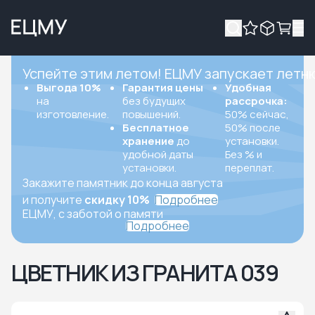
Успейте этим летом! ЕЦМУ запускает летн
Выгода 10%
Гарантия цены
Удобная
на
без будущих
рассрочка:
изготовление.
повышений.
50% сейчас,
Бесплатное
50% после
хранение
до
установки.
удобной даты
Без % и
установки.
переплат.
Закажите памятник до конца августа
и получите
скидку 10%
Подробнее
ЕЦМУ, с заботой о памяти
Подробнее
ЦВЕТНИК ИЗ ГРАНИТА 039