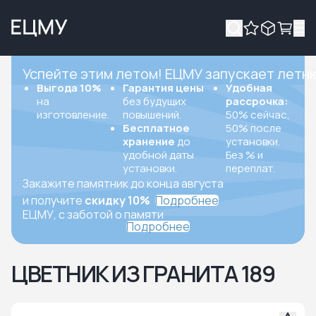
Успейте этим летом! ЕЦМУ запускает летн
Выгода 10%
Гарантия цены
Удобная
на
без будущих
рассрочка:
изготовление.
повышений.
50% сейчас,
Бесплатное
50% после
хранение
до
установки.
удобной даты
Без % и
установки.
переплат.
Закажите памятник до конца августа
и получите
скидку 10%
Подробнее
ЕЦМУ, с заботой о памяти
Подробнее
ЦВЕТНИК ИЗ ГРАНИТА 189