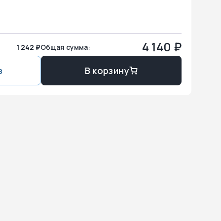
4 140
₽
1 242 ₽
Общая сумма:
з
В корзину