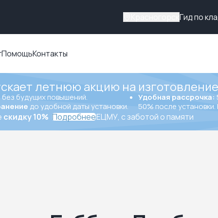
Красногорск
Гид по кл
г
Помощь
Контакты
ускает летнюю акцию на изготовление
ы
без будущих повышений.
Удобная рассрочка:
ранение
до удобной даты установки.
50% после установки. 
е
скидку 10%
Подробнее
ЕЦМУ, с заботой о памяти