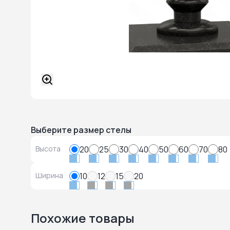
Выберите размер стелы
Высота
20
25
30
40
50
60
70
80
Ширина
10
12
15
20
Похожие товары