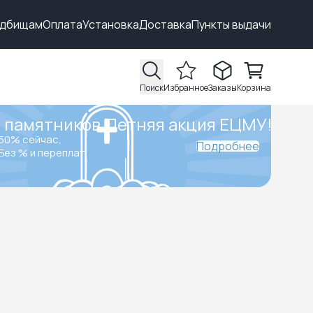
адбищам
Оплата
Установка
Доставка
Пункты выдачи
Поиск
Избранное
Заказы
Корзина
 памятников.
Летняя акция ЕЦМУ!
50% сейчас,
Подробнее
Без % и переплат.