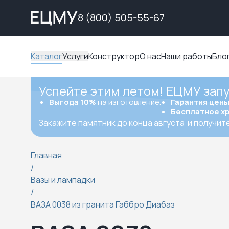
8 (800) 505-55-67
Каталог
Услуги
Конструктор
О нас
Наши работы
Бло
Успейте этим летом! ЕЦМУ зап
Выгода 10%
на изготовление.
Гарантия цен
Бесплатное х
Закажите памятник до конца августа
и получит
Главная
/
Вазы и лампадки
/
ВАЗА 0038 из гранита Габбро Диабаз