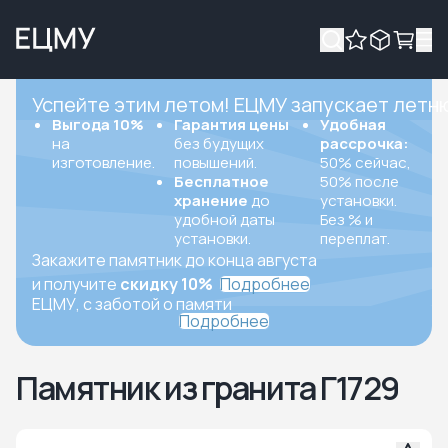
Успейте этим летом! ЕЦМУ запускает летн
Выгода 10%
Гарантия цены
Удобная
на
без будущих
рассрочка:
изготовление.
повышений.
50% сейчас,
Бесплатное
50% после
хранение
до
установки.
удобной даты
Без % и
установки.
переплат.
Закажите памятник до конца августа
и получите
скидку 10%
Подробнее
ЕЦМУ, с заботой о памяти
Подробнее
Памятник из гранита Г1729