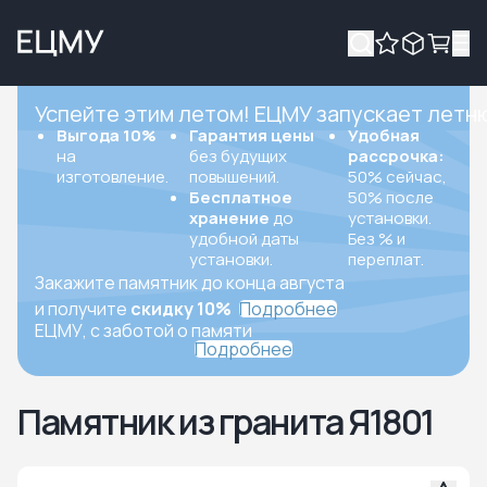
Успейте этим летом! ЕЦМУ запускает летн
Выгода 10%
Гарантия цены
Удобная
на
без будущих
рассрочка:
изготовление.
повышений.
50% сейчас,
Бесплатное
50% после
хранение
до
установки.
удобной даты
Без % и
установки.
переплат.
Закажите памятник до конца августа
и получите
скидку 10%
Подробнее
ЕЦМУ, с заботой о памяти
Подробнее
Памятник из гранита Я1801