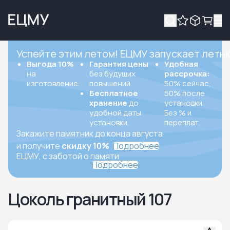
Успейте этим летом! ЕЦМУ запускает летн
Выгода 10%
Гарантия цены
Удобная
на
без будущих
рассрочка:
изготовление.
повышений.
50% сейчас,
Бесплатное
50% после
хранение
до
установки.
удобной даты
Без % и
установки.
переплат.
Закажите памятник до конца августа
и получите
скидку 10%
Подробнее
ЕЦМУ, с заботой о памяти
Подробнее
Цоколь гранитный 107