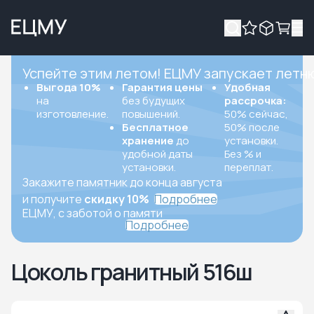
Успейте этим летом! ЕЦМУ запускает летн
Выгода 10%
Гарантия цены
Удобная
на
без будущих
рассрочка:
изготовление.
повышений.
50% сейчас,
Бесплатное
50% после
хранение
до
установки.
удобной даты
Без % и
установки.
переплат.
Закажите памятник до конца августа
и получите
скидку 10%
Подробнее
ЕЦМУ, с заботой о памяти
Подробнее
Цоколь гранитный 516ш