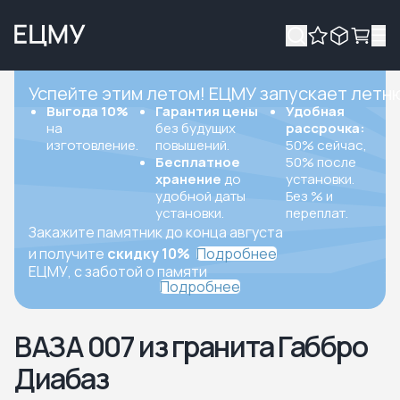
Успейте этим летом! ЕЦМУ запускает летн
Выгода 10%
Гарантия цены
Удобная
на
без будущих
рассрочка:
изготовление.
повышений.
50% сейчас,
Бесплатное
50% после
хранение
до
установки.
удобной даты
Без % и
установки.
переплат.
Закажите памятник до конца августа
и получите
скидку 10%
Подробнее
ЕЦМУ, с заботой о памяти
Подробнее
ВАЗА 007 из гранита Габбро
Диабаз