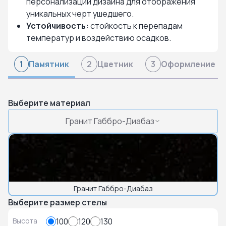
персонализации дизайна для отображения
уникальных черт ушедшего.
Устойчивость:
стойкость к перепадам
температур и воздействию осадков.
Памятник
Цветник
Оформление
1
2
3
Выберите материал
Гранит Габбро-Диабаз
Гранит Габбро-Диабаз
Выберите размер стелы
Высота
100
120
130