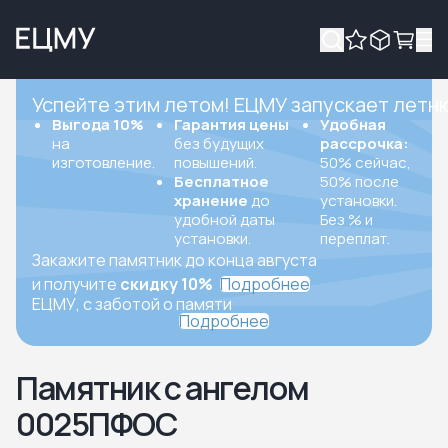
Успейте этим летом! ЕЦМУ запускает летн
Выгода 10%
Гарантия цены
Удобная
на
без будущих
рассрочка:
изготовление.
повышений.
50% сейчас,
Бесплатное
50% после
хранение
до
установки.
удобной даты
Без % и
установки.
переплат.
Закажите памятник до конца августа
и получите
скидку 10%
Подробнее
ЕЦМУ, с заботой о памяти
Подробнее
Памятник с ангелом
0025ПФОС