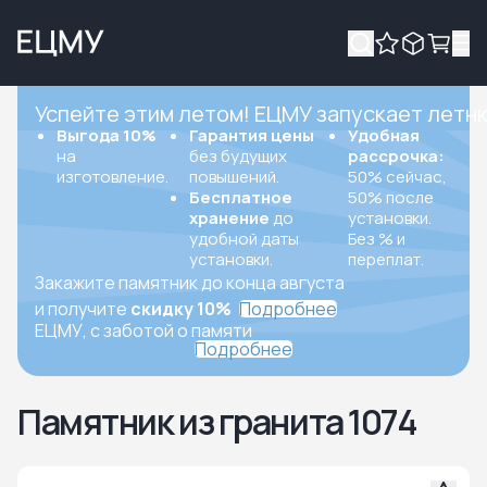
Успейте этим летом! ЕЦМУ запускает летн
Выгода 10%
Гарантия цены
Удобная
на
без будущих
рассрочка:
изготовление.
повышений.
50% сейчас,
Бесплатное
50% после
хранение
до
установки.
удобной даты
Без % и
установки.
переплат.
Закажите памятник до конца августа
и получите
скидку 10%
Подробнее
ЕЦМУ, с заботой о памяти
Подробнее
Памятник из гранита 1074