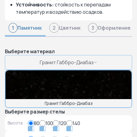
Устойчивость:
стойкость к перепадам
температур и воздействию осадков.
Памятник
Цветник
Оформление
1
2
3
Выберите материал
Гранит Габбро-Диабаз
Гранит Габбро-Диабаз
Выберите размер стелы
Высота
80
100
120
140