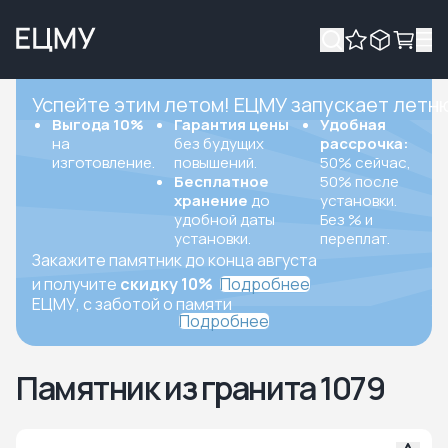
Успейте этим летом! ЕЦМУ запускает летн
Выгода 10%
Гарантия цены
Удобная
на
без будущих
рассрочка:
изготовление.
повышений.
50% сейчас,
Бесплатное
50% после
хранение
до
установки.
удобной даты
Без % и
установки.
переплат.
Закажите памятник до конца августа
и получите
скидку 10%
Подробнее
ЕЦМУ, с заботой о памяти
Подробнее
Памятник из гранита 1079