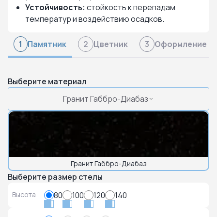
Устойчивость:
стойкость к перепадам
температур и воздействию осадков.
Памятник
Цветник
Оформление
1
2
3
Выберите материал
Гранит Габбро-Диабаз
Гранит Габбро-Диабаз
Выберите размер стелы
Высота
80
100
120
140