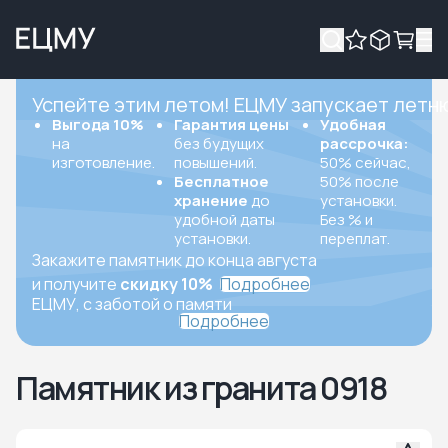
Успейте этим летом! ЕЦМУ запускает летн
Выгода 10%
Гарантия цены
Удобная
на
без будущих
рассрочка:
изготовление.
повышений.
50% сейчас,
Бесплатное
50% после
хранение
до
установки.
удобной даты
Без % и
установки.
переплат.
Закажите памятник до конца августа
и получите
скидку 10%
Подробнее
ЕЦМУ, с заботой о памяти
Подробнее
Памятник из гранита 0918