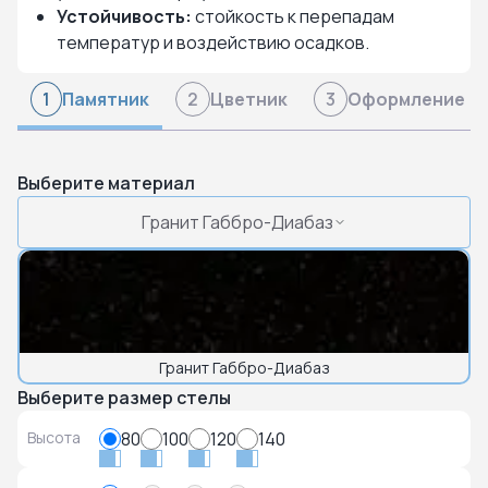
Устойчивость:
стойкость к перепадам
температур и воздействию осадков.
Памятник
Цветник
Оформление
1
2
3
Выберите материал
Гранит Габбро-Диабаз
Гранит Габбро-Диабаз
Выберите размер стелы
Высота
80
100
120
140