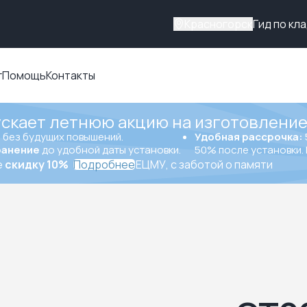
Красногорск
Гид по кл
г
Помощь
Контакты
ускает летнюю акцию на изготовление
ы
без будущих повышений.
Удобная рассрочка:
ранение
до удобной даты установки.
50% после установки. 
е
скидку 10%
Подробнее
ЕЦМУ, с заботой о памяти