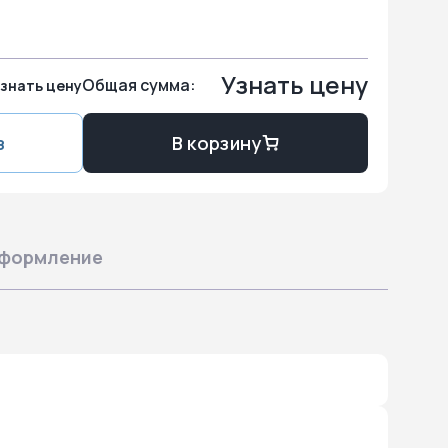
Узнать цену
Общая сумма:
знать цену
з
В корзину
формление