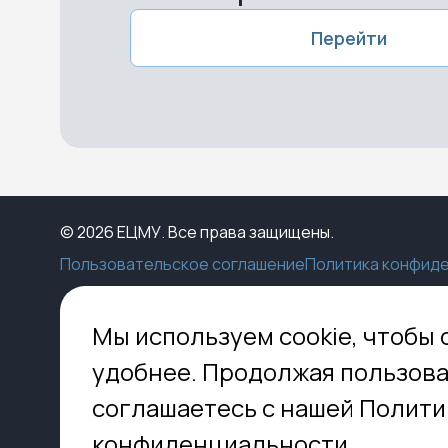
Перейти
© 2026 ЕЦМУ. Все права защищены.
Пользовательское соглашение
Политика конфид
Каталог
Конструктор
Пункты выдачи
Ко
Мы используем cookie, чтобы 
Услуги
О нас
Доставка
МО,
удобнее. Продолжая пользова
8 
Блог
Оплата
соглашаетесь с нашей Полити
Помощь
Установка
inf
Контакты
Гид по кладбищам
конфиденциальности