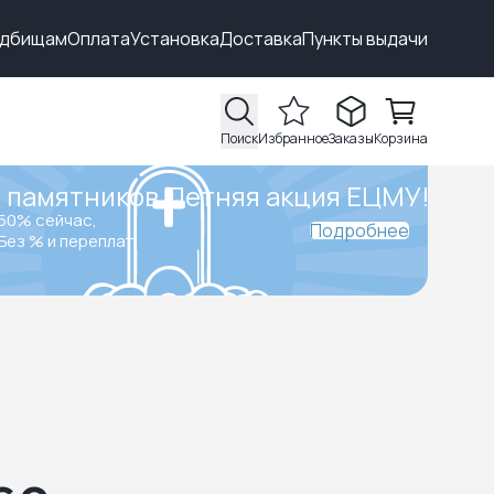
адбищам
Оплата
Установка
Доставка
Пункты выдачи
Поиск
Избранное
Заказы
Корзина
 памятников.
Летняя акция ЕЦМУ!
50% сейчас,
Подробнее
Без % и переплат.