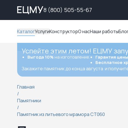
8 (800) 505-55-67
Каталог
Услуги
Конструктор
О нас
Наши работы
Бло
Успейте этим летом! ЕЦМУ зап
Выгода 10%
на изготовление.
Гарантия цен
Бесплатное х
Закажите памятник до конца августа
и получит
Главная
/
Памятники
/
Памятник из литьевого мрамора СТ060