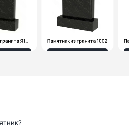
Памятник из гранита Я1806
Памятник из гранита 1002
Па
175 ₽
18 676 ₽
мятник?