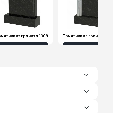
мятник из гранита 1008
Памятник из гранита Я1
18 032 ₽
51 578 ₽