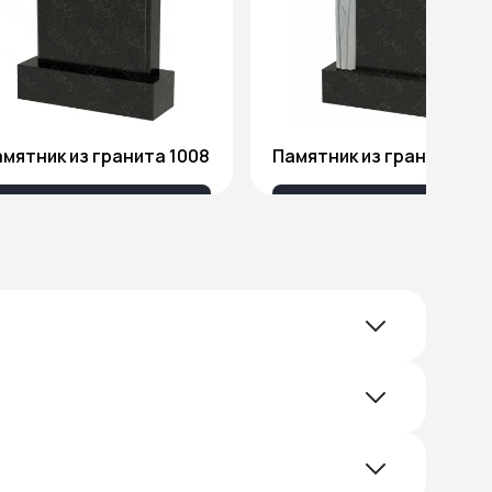
мятник из гранита 1008
Памятник из гранита Я1
18 032 ₽
51 578 ₽