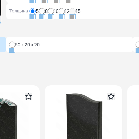
Толщина
5
8
10
12
15
50 x 20 x 20