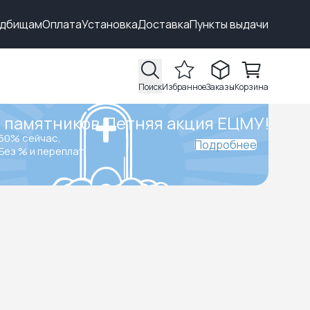
адбищам
Оплата
Установка
Доставка
Пункты выдачи
Поиск
Избранное
Заказы
Корзина
 памятников.
Летняя акция ЕЦМУ!
50% сейчас,
Подробнее
Без % и переплат.