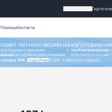
Красногорск
Гид по кл
г
Помощь
Контакты
ускает летнюю акцию на изготовление
ы
без будущих повышений.
Удобная рассрочка:
ранение
до удобной даты установки.
50% после установки. 
е
скидку 10%
Подробнее
ЕЦМУ, с заботой о памяти