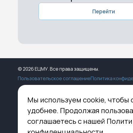
Перейти
© 2026 ЕЦМУ. Все права защищены.
Пользовательское соглашение
Политика конфид
Каталог
Конструктор
Пункты выдачи
Ко
Мы используем cookie, чтобы 
Услуги
О нас
Доставка
МО,
удобнее. Продолжая пользова
8 
Блог
Оплата
соглашаетесь с нашей Полити
Помощь
Установка
inf
Контакты
Гид по кладбищам
конфиденциальности