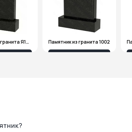
Памятник из гранита Я1806
Памятник из гранита 1002
Па
175 ₽
18 676 ₽
мятник?