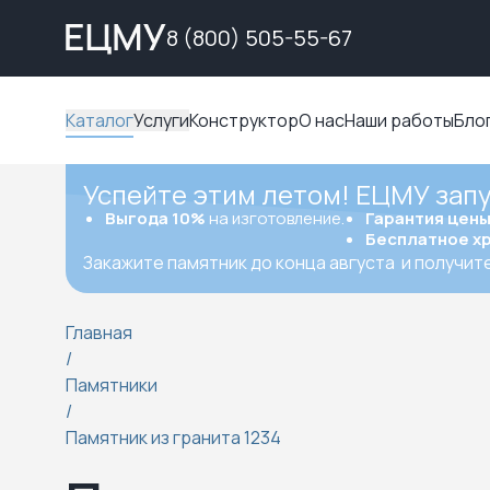
8 (800) 505-55-67
Каталог
Услуги
Конструктор
О нас
Наши работы
Бло
Успейте этим летом! ЕЦМУ зап
Выгода 10%
на изготовление.
Гарантия цен
Бесплатное х
Закажите памятник до конца августа
и получит
Главная
/
Памятники
/
Памятник из гранита 1234