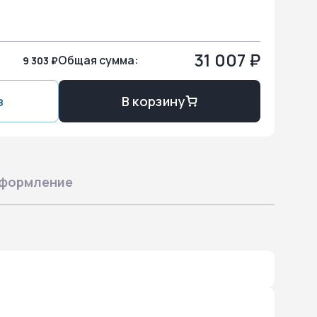
31 007 ₽
Общая сумма:
9 303 ₽
з
В корзину
формление