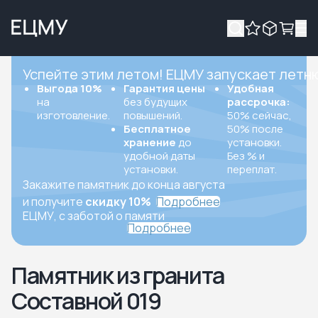
Успейте этим летом! ЕЦМУ запускает летн
Выгода 10%
Гарантия цены
Удобная
на
без будущих
рассрочка:
изготовление.
повышений.
50% сейчас,
Бесплатное
50% после
хранение
до
установки.
удобной даты
Без % и
установки.
переплат.
Закажите памятник до конца августа
и получите
скидку 10%
Подробнее
ЕЦМУ, с заботой о памяти
Подробнее
Памятник из гранита
Составной 019