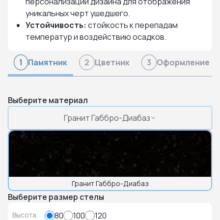
персонализации дизайна для отображения
уникальных черт ушедшего.
Устойчивость:
стойкость к перепадам
температур и воздействию осадков.
Памятник
Цветник
Оформление
1
2
3
Выберите материал
Гранит Габбро-Диабаз
Гранит Габбро-Диабаз
Выберите размер стелы
Высота
80
100
120