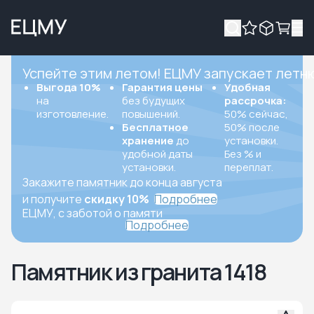
Успейте этим летом! ЕЦМУ запускает летн
Выгода 10%
Гарантия цены
Удобная
на
без будущих
рассрочка:
изготовление.
повышений.
50% сейчас,
Бесплатное
50% после
хранение
до
установки.
удобной даты
Без % и
установки.
переплат.
Закажите памятник до конца августа
и получите
скидку 10%
Подробнее
ЕЦМУ, с заботой о памяти
Подробнее
Памятник из гранита 1418