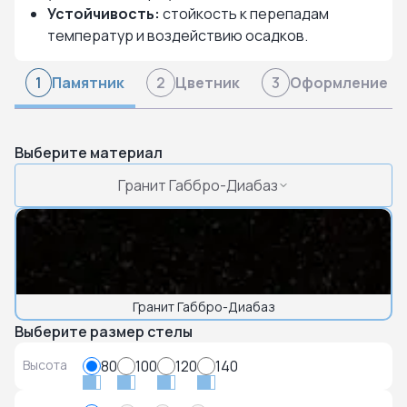
Устойчивость:
стойкость к перепадам
температур и воздействию осадков.
Памятник
Цветник
Оформление
1
2
3
Выберите материал
Гранит Габбро-Диабаз
Гранит Габбро-Диабаз
Выберите размер стелы
Высота
80
100
120
140