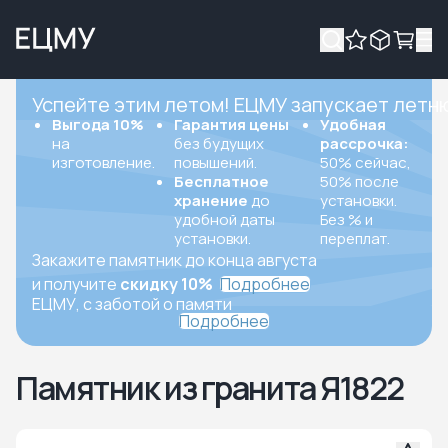
Успейте этим летом! ЕЦМУ запускает летн
Выгода 10%
Гарантия цены
Удобная
на
без будущих
рассрочка:
изготовление.
повышений.
50% сейчас,
Бесплатное
50% после
хранение
до
установки.
удобной даты
Без % и
установки.
переплат.
Закажите памятник до конца августа
и получите
скидку 10%
Подробнее
ЕЦМУ, с заботой о памяти
Подробнее
Памятник из гранита Я1822