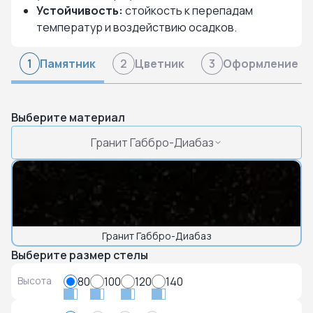
Устойчивость:
стойкость к перепадам
температур и воздействию осадков.
Памятник
Цветник
Оформление
1
2
3
Выберите материал
Гранит Габбро-Диабаз
Гранит Габбро-Диабаз
Выберите размер стелы
Высота
80
100
120
140