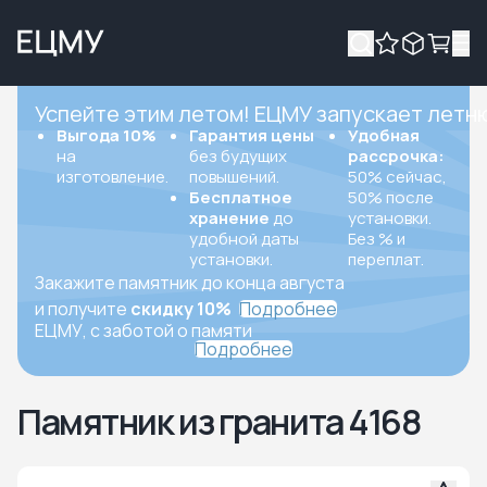
Успейте этим летом! ЕЦМУ запускает летн
Выгода 10%
Гарантия цены
Удобная
на
без будущих
рассрочка:
изготовление.
повышений.
50% сейчас,
Бесплатное
50% после
хранение
до
установки.
удобной даты
Без % и
установки.
переплат.
Закажите памятник до конца августа
и получите
скидку 10%
Подробнее
ЕЦМУ, с заботой о памяти
Подробнее
Памятник из гранита 4168