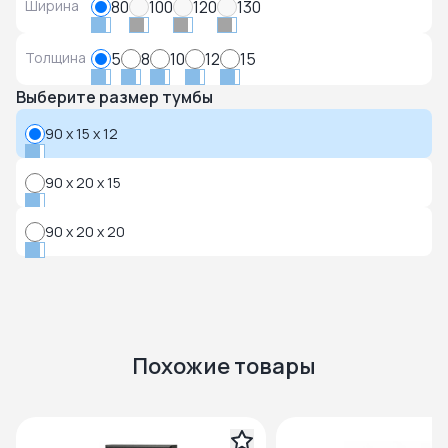
Ширина
80
100
120
130
Толщина
5
8
10
12
15
Выберите размер тумбы
90 x 15 x 12
90 x 20 x 15
90 x 20 x 20
Похожие товары